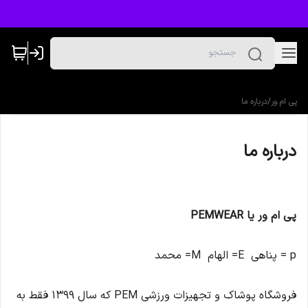
پی ام ور
/
درباره ما
درباره ما
پی ام ور یا PEMWEAR
p = پناهی E= الهام M= محمد
فروشگاه پوشاک و تجهیزات ورزشی PEM که سال 1399 فقط به