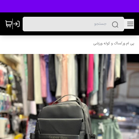
پی ام ور
/
ساک و کوله ورزشی