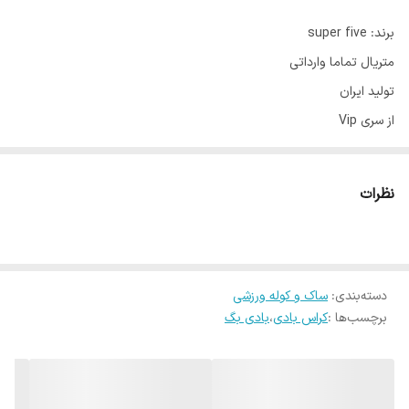
برند: super five
متریال تماما وارداتی
تولید ایران
از سری Vip
قابلیت استفاده به عنوان کوله و کراس بادی
دارای زیپ دسترسی اسان
نظرات
دارای دو جای قمقمه و شیکر و بطری اب کناری
دارای 4 عدد پایه زیر کار برای پاره نشدن محصول هنگام زمین گذاشتن
دارای یک محفه زیپدار در پشت
دسته‌بندی
:
ساک و کوله ورزشی
دارای محفظه اصلی بسیار بزرگ سبک چمدان با زیپ های داخلی و بند
برچسب‌ها :
کراس بادی
،
بادی بگ
اتصال کیلید
فوق العاده جادار
قابلیت استایل کردن با انواع تیپ های اسپرت و کلاسیک