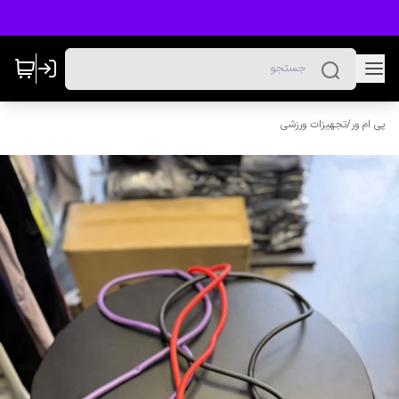
پی ام ور
/
تجهیزات ورزشی