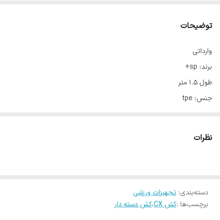
توضیحات
وارداتی
برند: sp+
طول 1.5 متر
جنس: tpe
مناسب انواع تمرین های ورزشی
دارای دفترچه راهنما
نظرات
در 3 مقاومت
قرمز= معادل 10 کیلوگرم
بنفش=معادل 12.5 کیلوگرم
دسته‌بندی
:
مشکی= معادل 15 کیلوگرم
تجهیزات ورزشی
برچسب‌ها :
کش CX
،
کش دسته دار