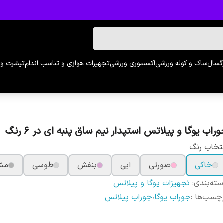
رگسال
ساک و کوله ورزشی
اکسسوری ورزشی
تجهیزات هوازی و تناسب اندام
تیشرت و 
راب یوگا و پیلاتس استپدار نیم ساق پنبه ای در 6 رنگ
تخاب رنگ
خاکی
صورتی
ابی
بنفش
طوسی
مش
ته‌بندی
:
تجهیزات یوگا و پیلاتس
چسب‌ها :
جوراب یوگا
،
جوراب پیلاتس