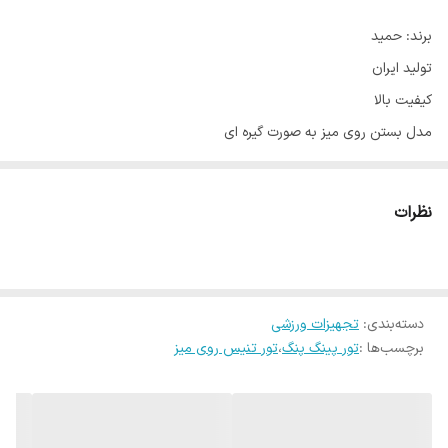
برند: حمید
تولید ایران
کیفیت بالا
مدل بستن روی میز به صورت گیره ای
تور با کیفیت
حداکر عرض طول 164 ارتفاع 15
نظرات
مناسب انواع میز های پینگ پنگ
دسته‌بندی
:
تجهیزات ورزشی
برچسب‌ها :
تور پینگ پنگ
،
تور تنیس روی میز