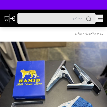
پی ام ور
/
تجهیزات ورزشی