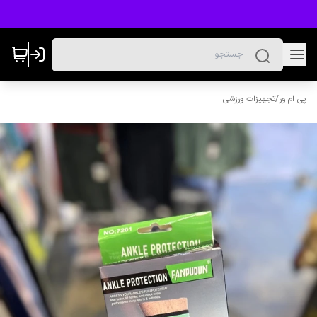
پی ام ور
/
تجهیزات ورزشی