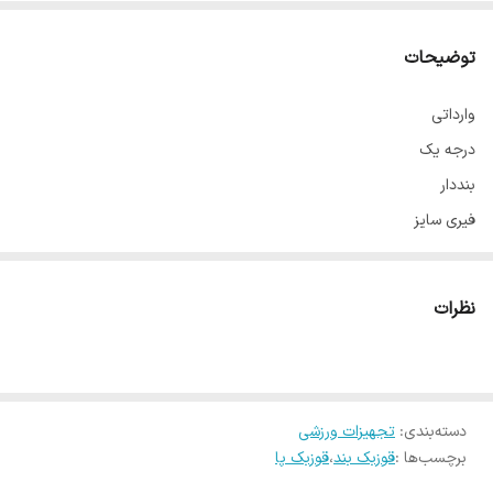
توضیحات
وارداتی
درجه یک
بنددار
فیری سایز
پارچه تنفس پذیر
جنس : 70 درصد پلی استر 30 اسپاندکس
نظرات
داخل هر بسته یک عدد میباشد
در دو بسته
با دست و با اب سرد شسته شود و در دمای محیط خشک شود ،برای طول
دسته‌بندی
:
تجهیزات ورزشی
عمر بیشتر در ماشین شسته نشود
برچسب‌ها :
قوزبک بند
،
قوزبک پا