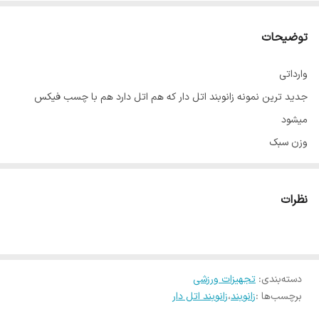
توضیحات
وارداتی
جدید ترین نمونه زانوبند اتل دار که هم اتل دارد هم با چسب فیکس
میشود
وزن سبک
ارگونومیک
بافت بدون درز برای جلوگیری از ناراحتی پوستی
نظرات
-----
دو میله فنری حافظه‌دار انعطاف‌پذیر، پشتیبانی پایداری را برای زانو فراهم
می‌کنند
دسته‌بندی
:
تجهیزات ورزشی
تسکین فشار مفاصل و کاهش درد ناشی از اصطکاک مفاصل
برچسب‌ها :
زانوبند
،
زانوبند اتل دار
----