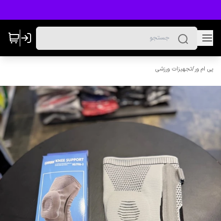
پی ام ور
/
تجهیزات ورزشی