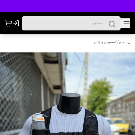
پی ام ور
/
اکسسوری ورزشی