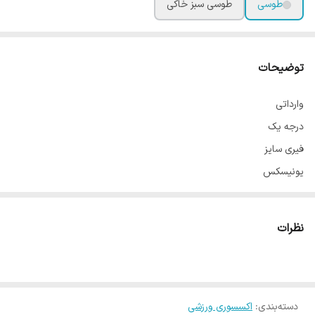
طوسی
طوسی سبز خاکی
توضیحات
وارداتی
درجه یک
فیری سایز
یونیسکس
دارای جای قمقمه در جلو
دارای جای موبایل در جلو
نظرات
سوت دار
پشت کار جای لباس اضافی و حوله
پشت کار دارای جیب زیپدار
دسته‌بندی
:
فوق العاده سبک و مقاوم
اکسسوری ورزشی