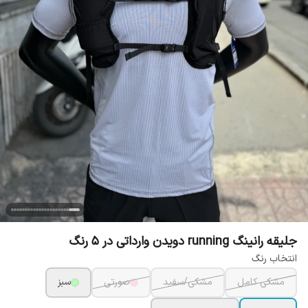
جلیقه رانینگ running دویدن وارداتی در 5 رنگ
انتخاب رنگ
مشکی کامل
مشکی/سفید
صورتی
سبز