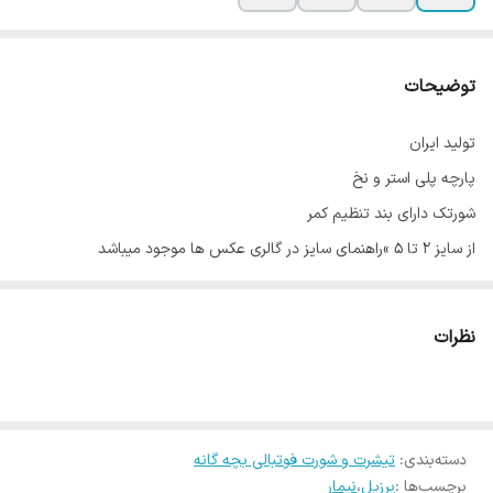
توضیحات
تولید ایران
پارچه پلی استر و نخ
شورتک دارای بند تنظیم کمر
از سایز ۲ تا ۵ »راهنمای سایز در گالری عکس ها موجود میباشد
قیمت درج شده تیشرت همراه شورت میباشد
امکان سفارش جوراب ست وجود دارد
نظرات
+امکان سفارش عمده وجود دارد
دسته‌بندی
:
تیشرت و شورت فوتبالی بچه گانه
برچسب‌ها :
برزیل
،
نیمار