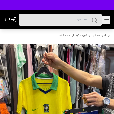
پی ام ور
/
تیشرت و شورت فوتبالی بچه گانه