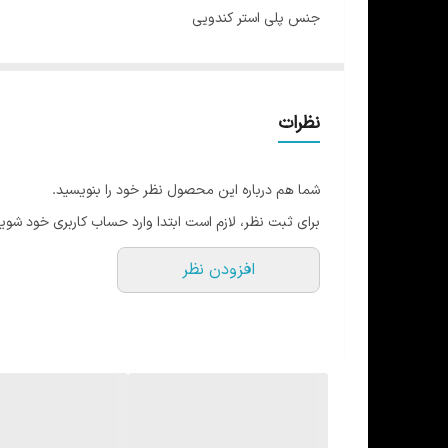
جنس پلی استر کندویی
فوق العاده سبک و خنک
تن خور جذاب
مقاوم در برابر شسشو
نظرات
در 4 سایز و 5 رنگ
راهنمای سایز:
شما هم درباره این محصول نظر خود را بنویسید.
سایز L:زیربغل تا زیربغل 56 قد 72
برای ثبت نظر، لازم است ابتدا وارد حساب کاربری خود شوید
سایز XL :زیربغل تا زیربغل 58 قد 75
افزودن نظر
سایز XXL : زیربغل تا زیربغل 63 قد 76
سایز XXL :زیربغل تا زیربغل 66 قد 77