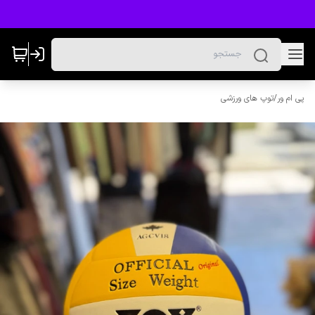
پی ام ور
/
توپ های ورزشی