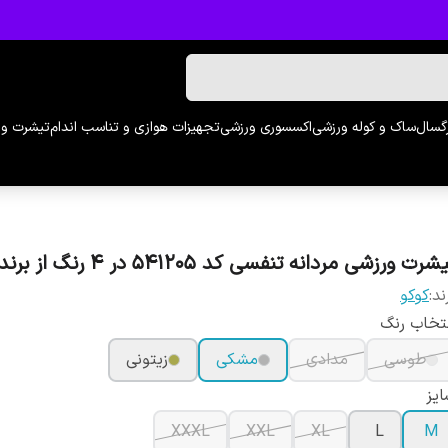
رگسال
ساک و کوله ورزشی
اکسسوری ورزشی
تجهیزات هوازی و تناسب اندام
تیشرت و 
شرت ورزشی مردانه تنفسی کد 541205 در 4 رنگ از برند کوکو
ند:
کوکو
تخاب رنگ
طوسی
مدادی
مشکی
زیتونی
یز
XXXL
XXL
XL
L
M