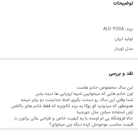
توضیحات
برند: ALO YOGA
تولید ایران
مدل توردار
مدل مغزی خور
فوق العاده باکیفیت و جادار
نقد و بررسی
دو حالته دستی و دوشی
این ساک مخصوص خانم هاست
اتصالات باکیفیت
اون خانم هایی که میخوایین شبیه اروپایی ها دیده بشن
در دو رنگ
شما وقتی این ساک رو دستت بگیری اصلا جذابیتت دو برابر میشه
همونطور که میدونید الو یوگا یه برند لاکچریه که فقط خانم های باکلاس
مشابه نمونه اصلی
ازش استفاده میکنن مثل جورجینا
ابعاد:
حالا فروشگاه پی ام اومده با یه کیفیت خاص و طراحی عالی براتون با
قیمت مناسب موجودش کرده دیگه چی میخوای؟
طول ۴۴ عرض ۲۴ ارتفاع 25
قیمت درج شده قیمت تک میباشد