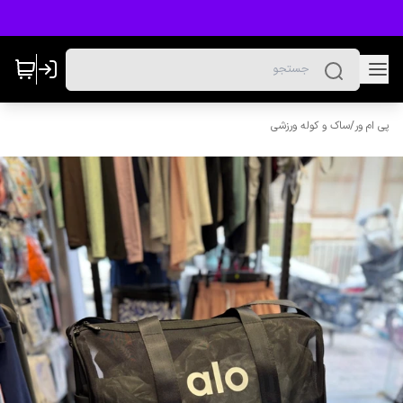
پی ام ور
/
ساک و کوله ورزشی