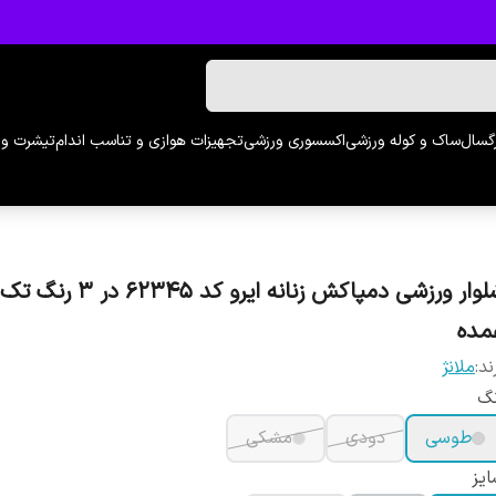
رگسال
ساک و کوله ورزشی
اکسسوری ورزشی
تجهیزات هوازی و تناسب اندام
تیشرت و 
شلوار ورزشی دمپاکش زنانه ایرو کد 62345 در 3
مده
ند:
ملانژ
نگ
طوسی
دودی
مشکی
یز