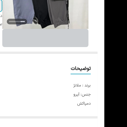
دس
بر
توضیحات
برند : ملانژ
جنس: آیرو
دمپاکش
مدل فیت
ضد اب و باد