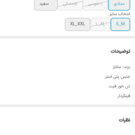
مدادی
طوسی
مشکی
سفید
انتخاب سایز
XL_XXL
L_XL
S_M
توضیحات
برند: ملانژ
جنس پلی استر
تن خور فیت
فینگردار
در قسمت پشت دو جای کرت و کیلید و موبایل
فوق العاده مناسب برای استفاده در فضای باز
نظرات
زیپ روان و با کیفیت
ضد حساسیت