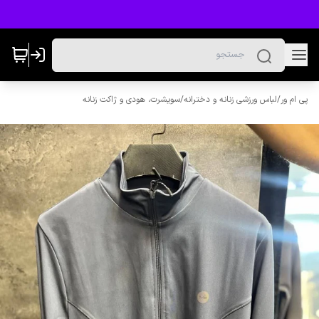
پی ام ور
/
لباس ورزشی زنانه و دخترانه
/
سویشرت، هودی و ژاکت زنانه