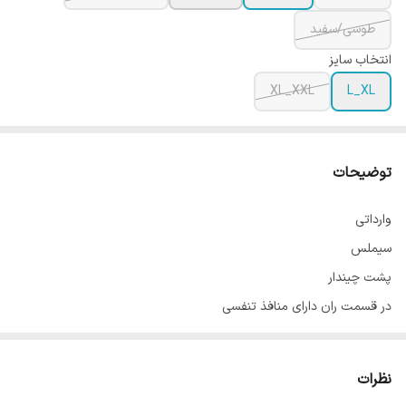
طوسی/سفید
انتخاب سایز
XL_XXL
L_XL
توضیحات
وارداتی
سیملس
پشت چیندار
در قسمت ران دارای منافذ تنفسی
فاق دوبل
گرم بالا
نظرات
غیر قابل مقایسه با نمونه های مشابه ارزان بازار