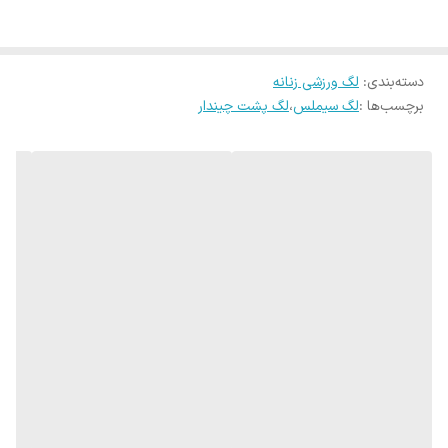
در 2 سایز و 5 رنگ
راهنمای سایزبندی
L_XL مناسب 36-38
دسته‌بندی
:
لگ ورزشی زنانه
برچسب‌ها :
لگ سیملس
،
لگ پشت چیندار
XL-XXL مناسب 40-42