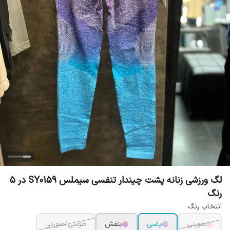
لگ ورزشی زنانه پشت چیندار تنفسی سیملس SY0159 در 5
رنگ
انتخاب رنگ
صورتی
یاسی
بنفش
طوسی/صورتی