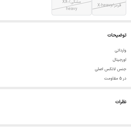
مشکی/XX-
قرمز/X-heavy
heavy
توضیحات
وارداتی
اورجینال
جنس لاتکس اصلی
در 5 مقاومت
طول 30 عرض 5
نظرات