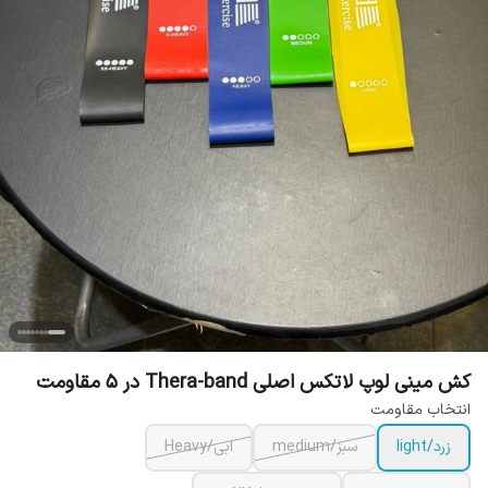
کش مینی لوپ لاتکس اصلی Thera-band در 5 مقاومت
انتخاب مقاومت
زرد/light
سبز/medium
ابی/Heavy