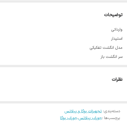
توضیحات
وارداتی
استپدار
مدل انگشت تفکیکی
سر انگشت باز
قابل شستشو
فیری سایز تا سایز 39
نظرات
در رنگبندی
دسته‌بندی
:
تجهیزات یوگا و پیلاتس
برچسب‌ها :
جوراب پیلاتس
،
جوراب یوگا