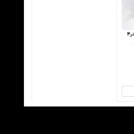
اجر یوگا و پیلاتس وارداتی EVA در4