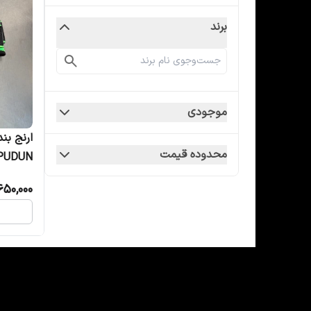
برند
موجودی
ارنج بن
محدوده قیمت
PUDUN
650,000