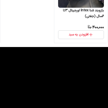
بازوبند شنا Intex اورجینال 3تا
6سال (جفتی)
400,000
افزودن به سبد