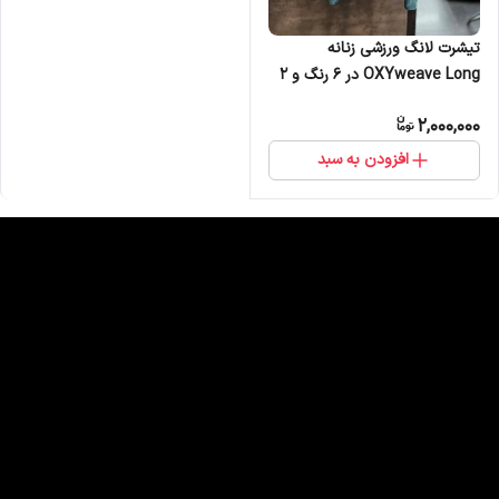
تیشرت لانگ ورزشی زنانه
OXYweave Long در 6 رنگ و 2
سایز از برند ملانژ
2,000,000
افزودن به سبد