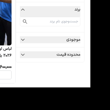
برند
موجودی
لباس او
محدوده قیمت
2026 با شورت با موسیالا
600,000