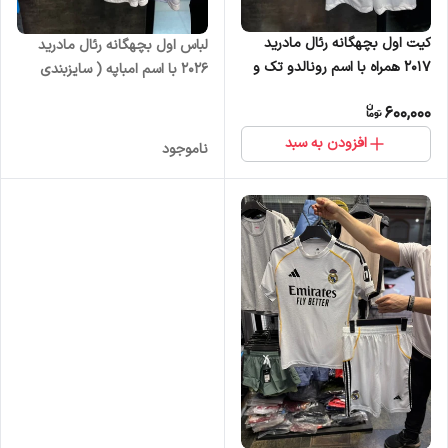
کیت اول بچهگانه رئال مادرید
لباس اول بچهگانه رئال مادرید
2017 همراه با اسم رونالدو تک و
2026 با اسم امباپه ( سایزبندی
عمده
50تا90) تخفیف ویژه
600,000
افزودن به سبد
ناموجود