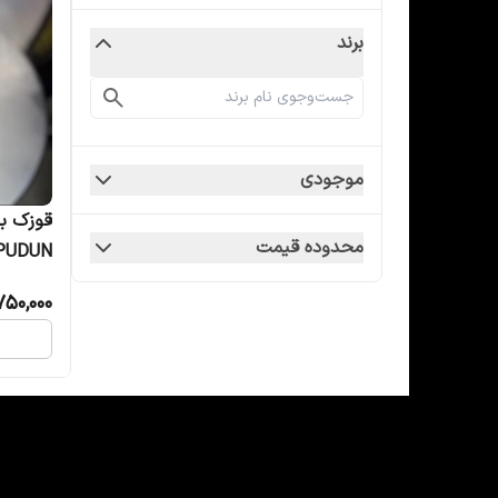
برند
موجودی
محدوده قیمت
PUDUN
750,000