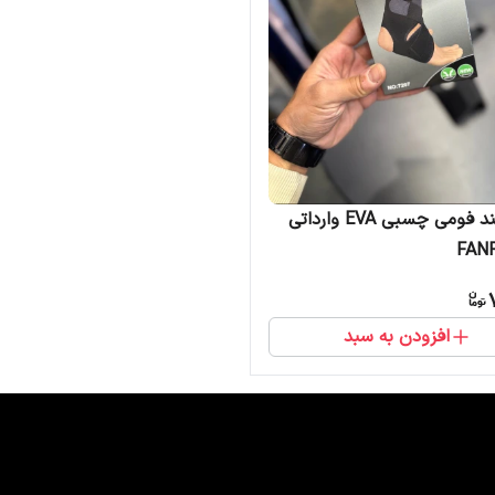
قوزک بند فومی چسبی EVA وارداتی
FAN
افزودن به سبد