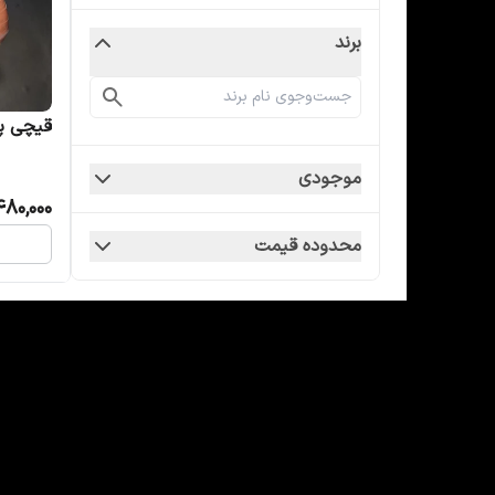
برند
قیچی پیل
موجودی
480,000
محدوده قیمت