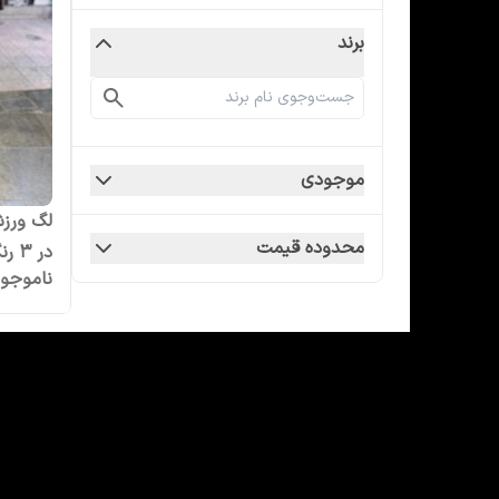
برند
موجودی
لگ ورزش
محدوده قیمت
در 3 رنگ و 3 سایز
ناموجو