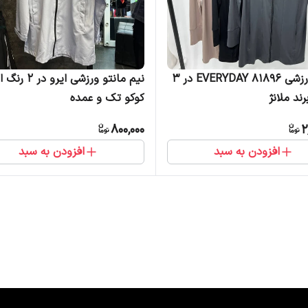
مانتو ورزشی EVERYDAY 81896 در 3
نیم مانتو ورزشی ایرو
رند ملانژ
کوکو تک و عمده
800,000
2
افزودن به سبد
افزودن به سبد