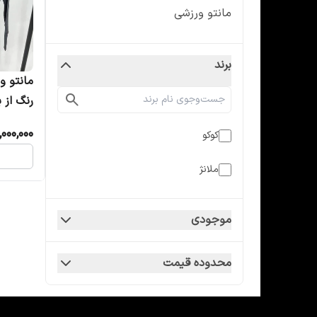
مانتو ورزشی
برند
رنگ از ب
,000,000
کوکو
ملانژ
موجودی
محدوده قیمت