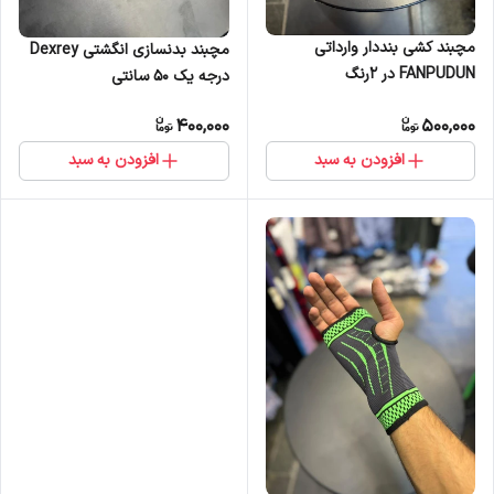
مچبند کشی بنددار وارداتی
مچبند بدنسازی انگشتی Dexrey
FANPUDUN در 2رنگ
درجه یک 50 سانتی
400,000
500,000
افزودن به سبد
افزودن به سبد