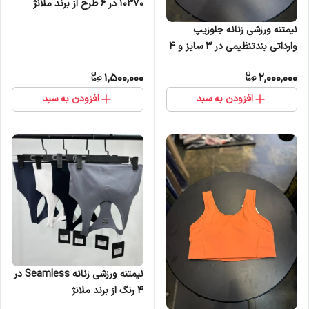
10370 در 6 طرح از برند ملانژ
نیمتنه ورزشی زنانه جلوزیپ
وارداتی بندتنظیمی در 3 سایز و 4
رنگ
1,500,000
2,000,000
افزودن به سبد
افزودن به سبد
نیمتنه ورزشی زنانه Seamless در
4 رنگ از برند ملانژ