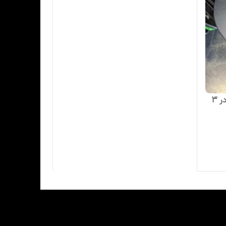
کش cx وارداتی بند قابل تنظیم در 3