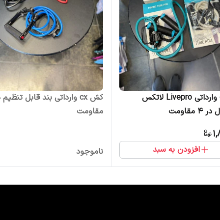
کش cx وارداتی Livepro لاتکس
4 مقاومت
مقاومت
1,
افزودن به سبد
ناموجود