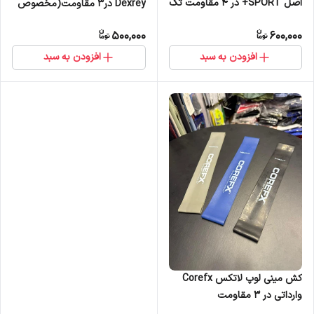
اصل SPORT+ در 4 مقاومت تک
Dexrey در3 مقاومت(مخصوص
و عمده
حرکات پا)
500,000
600,000
افزودن به سبد
افزودن به سبد
کش مینی لوپ لاتکس Corefx
وارداتی در 3 مقاومت