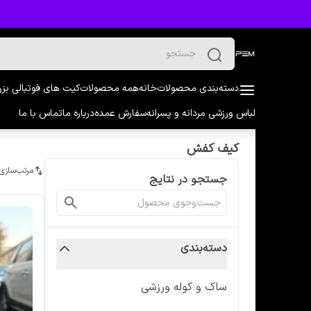
دسته‌بندی محصولات
خانه
همه محصولات
کیت های فوتبالی بز
لباس ورزشی مردانه و پسرانه
سفارش عمده
درباره ما
تماس با ما
کیف کفش
مرتب‌سازی
جستجو در نتایج
دسته‌بندی
ساک و کوله ورزشی