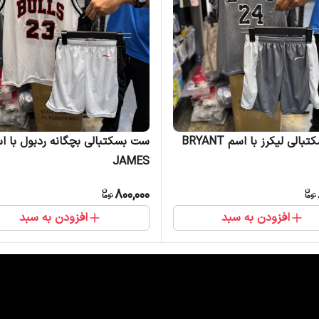
لی لیکرز با اسم BRYANT
ست بسکتبالی بچگانه ردبول با ا
JAMES
800,000
افزودن به سبد
افزودن به سبد