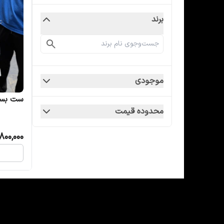
برند
موجودی
ست بسکتبا
محدوده قیمت
800,000