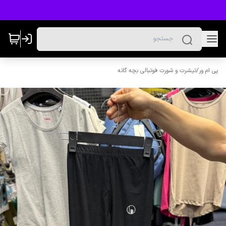
پی ام ور
/
تیشرت و شورت فوتبالی بچه گانه