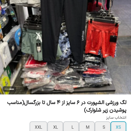
لگ ورزشی الشپورت در 6 سایز از 4 سال تا بزرگسال(مناسب
پوشیدن زیر شلوارک)
انتخاب سایز
XXL
XL
L
M
S
XS