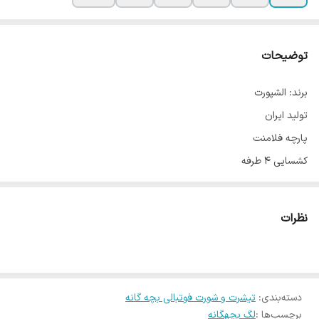
توضیحات
برند: الشپورت
تولید ایران
پارچه فلامنت
کشسایی 4 طرفه
تک رنگ مشکی
در 6 سایز
نظرات
از 4 سال تا بزرگسال سایزبندی دارد
راهنمای سایزبندی :
XS : عرض کمر 20 فاق 20 قد 58
S : عرض کمر 22 فاق 23 قد 72
دسته‌بندی
:
تیشرت و شورت فوتبالی بچه گانه
برچسب‌ها :
لگ بچهگانه