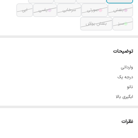
بنفش
صورتی
سرخابی
یاسی
ابی
سبز
بنفش یواش
توضیحات
وارداتی
درجه یک
نانو
ابگیری بالا
استپدار
کاوردار
نظرات
مقاوم در برابر شستشو
ابعاد 61 در 183