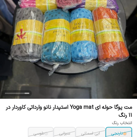
مت یوگا حوله ای Yoga mat استپدار نانو وارداتی کاوردار در
11 رنگ
انتخاب رنگ
نارنجی
ابی اسمانی
سبزابی
طوسی