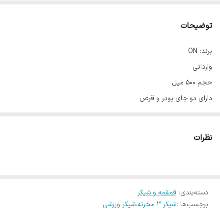
توضیحات
برند: ON
وارداتی
حجم 500 میل
دارای دو جای پودر و قرص
دارای توپ همزن
دارای دستگیره حمل
نظرات
درب پرسی
بدون نشتی
bpa free
در 5 رنگ
دسته‌بندی
:
قمقمه و شیکر
برچسب‌ها :
شیکر 3 مخزنه
،
شیکر ورزشی
ابعاد ارتفاع 22 قطر 8