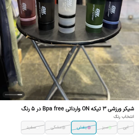
شیکر ورزشی 3 تیکه ON وارداتی Bpa free در 5 رنگ
انتخاب رنگ
ابی
سبز
بنفش
مشکی
سفید