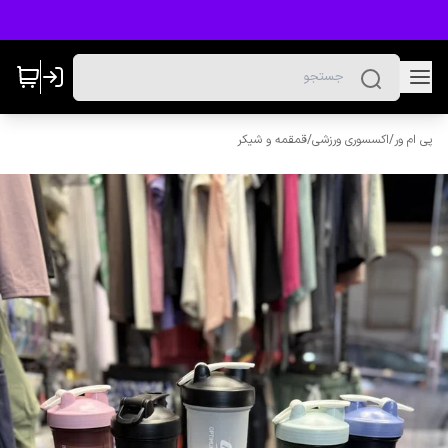
پی ام ور
/
اکسسوری ورزشی
/
قمقمه و شیکر