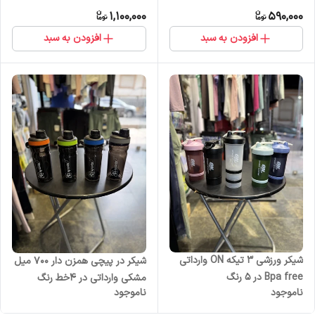
1,100,000
590,000
افزودن به سبد
افزودن به سبد
شیکر ورزشی 3 تیکه ON وارداتی
شیکر در پیچی همزن دار 700 میل
Bpa free در 5 رنگ
مشکی وارداتی در 4خط رنگ
ناموجود
ناموجود