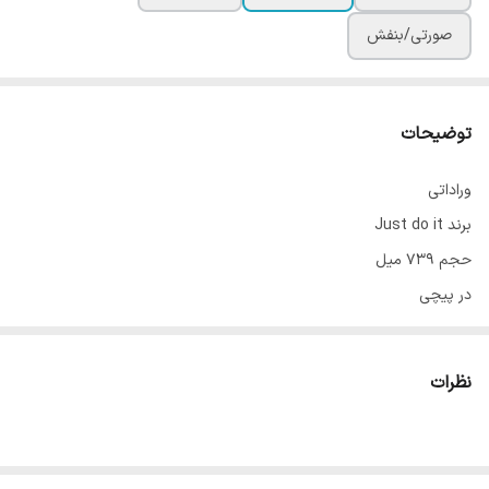
صورتی/بنفش
توضیحات
وراداتی
برند Just do it
حجم 739 میل
در پیچی
واشربندی شده 100% بدون نشتی
دارای همزن فنری
نظرات
دارای تفاله گیر
دارای دستگیره حمل
استیل SUS304