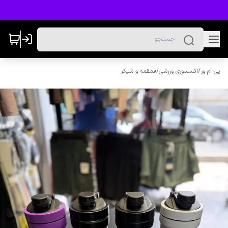
پی ام ور
/
اکسسوری ورزشی
/
قمقمه و شیکر