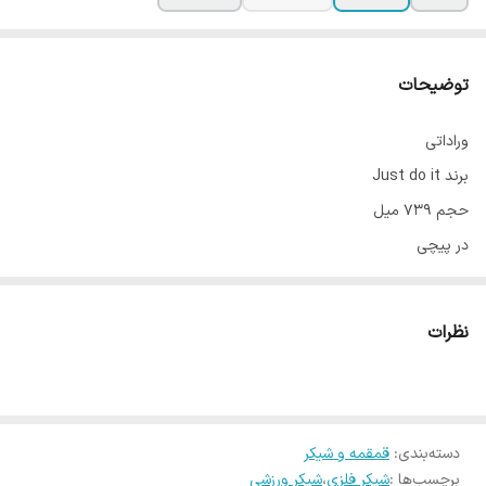
توضیحات
وراداتی
برند Just do it
حجم 739 میل
در پیچی
واشربندی شده 100% بدون نشتی
دارای همزن فنری
نظرات
دارای تفاله گیر
دارای دستگیره حمل
استیل SUS304
ضد زنگ
دسته‌بندی
:
قمقمه و شیکر
برچسب‌ها :
شیکر فلزی
،
شیکر ورزشی