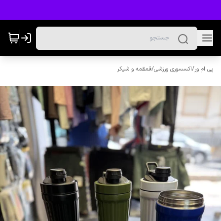
پی ام ور
/
اکسسوری ورزشی
/
قمقمه و شیکر