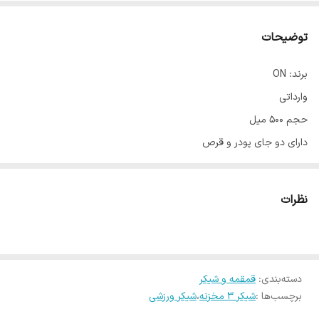
توضیحات
برند: ON
وارداتی
حجم 500 میل
دارای دو جای پودر و قرص
دارای توپ همزن
دارای دستگیره حمل
نظرات
درب پرسی
بدون نشتی
bpa free
در 5 رنگ
دسته‌بندی
:
قمقمه و شیکر
برچسب‌ها :
شیکر 3 مخزنه
،
شیکر ورزشی
ابعاد ارتفاع 22 قطر 8