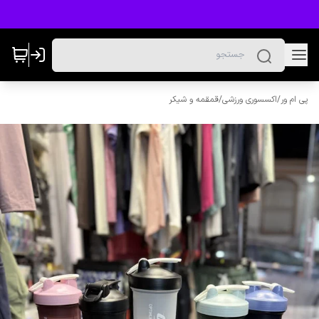
پی ام ور
/
اکسسوری ورزشی
/
قمقمه و شیکر