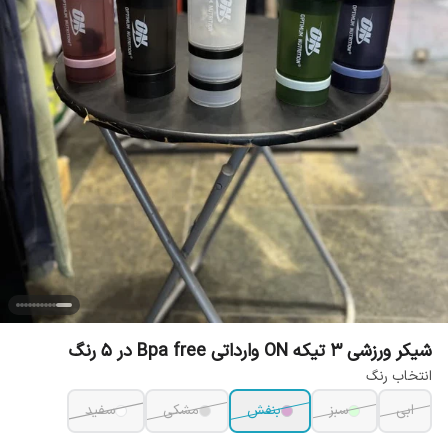
شیکر ورزشی 3 تیکه ON وارداتی Bpa free در 5 رنگ
انتخاب رنگ
ابی
سبز
بنفش
مشکی
سفید