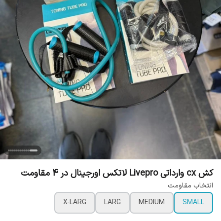
کش cx وارداتی Livepro لاتکس اورجینال در 4 مقاومت
انتخاب مقاومت
X-LARG
LARG
MEDIUM
SMALL