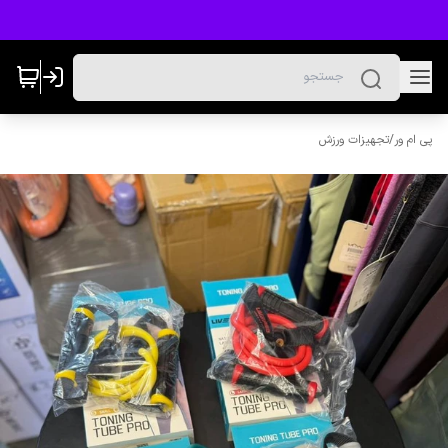
پی ام ور
/
تجهیزات ورزش