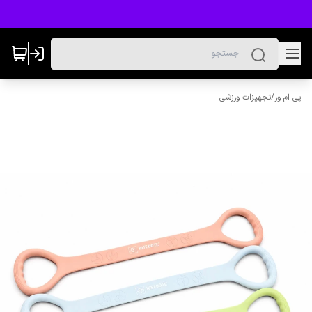
پی ام ور
/
تجهیزات ورزشی