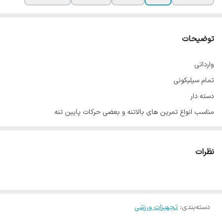
توضیحات
وارداتی
تمام سیلیکونی
دسته دار
مناسب انواع تمرین های بالاتنه و بعضی حرکات پایین تنه
ترند ترین کش بازار جهانی
قابل شستشو
نظرات
ضد حساسیت
در 4 رنگ
رنگا ها مقاومتشاون فرقی ندارن
طول 54 سانت
دسته‌بندی
:
تجهیزات ورزشی