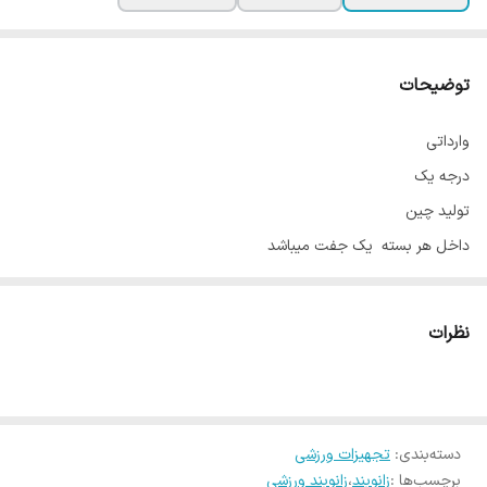
توضیحات
وارداتی
درجه یک
تولید چین
داخل هر بسته یک جفت میباشد
قد زانو بند 50 سانت
دارای بند چسب دار برای فیکس کردن بهتر
نظرات
پارچه تنفس پذیر
جنس: 70 درصد پلی استر 30 درصد اسپاندکس
ضد حساسیت
دسته‌بندی
:
تجهیزات ورزشی
از داخل پشت قسمت زانو پد دارد
برچسب‌ها :
زانوبند
،
زانوبند ورزشی