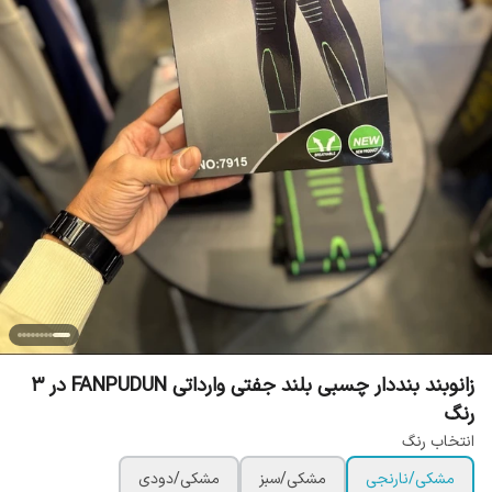
زانوبند بنددار چسبی بلند جفتی وارداتی FANPUDUN در 3
رنگ
انتخاب رنگ
مشکی/نارنجی
مشکی/سبز
مشکی/دودی