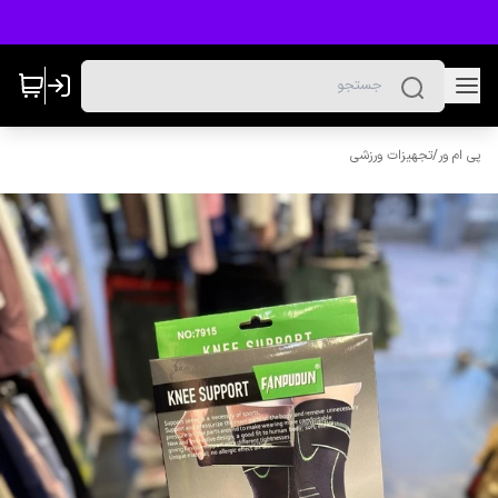
پی ام ور
/
تجهیزات ورزشی