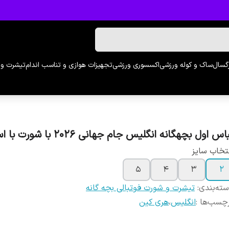
رگسال
ساک و کوله ورزشی
اکسسوری ورزشی
تجهیزات هوازی و تناسب اندام
تیشرت و 
اس اول بچهگانه انگلیس جام جهانی 2026 با شورت با اسم کین
تخاب سایز
5
4
3
2
ته‌بندی
:
تیشرت و شورت فوتبالی بچه گانه
چسب‌ها :
انگلیس
،
هری کین