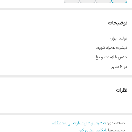
توضیحات
تولید ایران
تیشرت همراه شورت
جنس فلامنت و نخ
در 4 سایز
راهنمای سایز :
سایز 2 : زیربغل تا زیربغل 36 قد 54 معمولا 5 تا 7 سال
نظرات
سایز 3: زیربغل تا زیربغل 41 قد 58 معمولا 8 تا 10 سال
سایز 4: زیربغل تا زیربغل 49 قد 65 معمولا 10 تا 12 سال
سایز 5 : زیربغل تا زیربغل 54 قد 73 معمولا 13 تا 15 سال
دسته‌بندی
:
تیشرت و شورت فوتبالی بچه گانه
* لطفا یکی از لباس های خود را روبه روی خود پهن کرده و با اندازه ها
برچسب‌ها :
انگلیس
،
هری کین