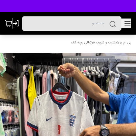
پی ام ور
/
تیشرت و شورت فوتبالی بچه گانه