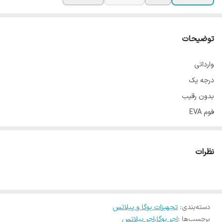
توضیحات
وارداتی
درجه یک
بدون رقیب
فوم EVA
قیمت محصول برای بسته 2 عددی میباشد (یعنی شما وقتی تعداد رو
میزارید روی 1 یک جفت تقدیم میشود)
نظرات
در 4 رنگ
ابعاد:
14 در 22 در ارتفاع 7
دسته‌بندی
:
تجهیزات یوگا و پیلاتس
برچسب‌ها :
اجر یوگا
،
اجر پیلاتس