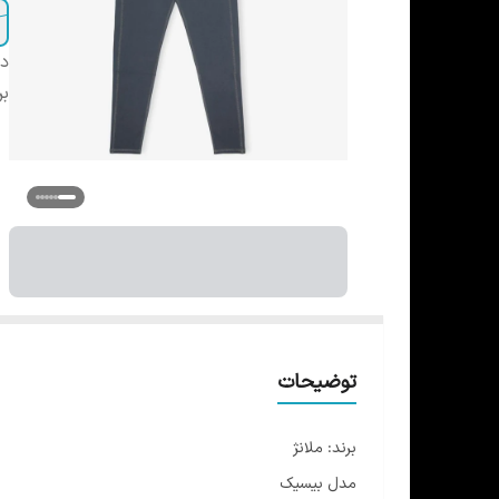
دس
بر
توضیحات
برند: ملانژ
مدل بیسیک