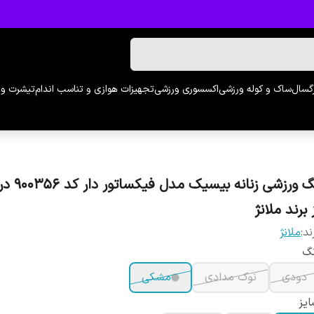
رگسال
ساک و کوله ورزشی
اکسسوری ورزشی
تجهیزات هوازی و تناسب اندام
تیشرت و 
 برند ملانژ
ند:
ملانژ
نگ
دودی
نوک مدادی
مشکی
یز