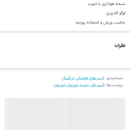
نسخه هواداری با شورت
لوگو گلدوزی
مناسب ورزش و استفاده روزمره
مقاوم در برابر شستشو : بهتر است پشت رو شسته شود
سایزبندی از اسمال تا دوایکس
نظرات
راهنمای سایزبندی در گالری عکس ها موجود میباشد
دسته‌بندی
:
کیت های فوتبالی بزرگسال
برچسب‌ها :
کیت اول جدید لیورپول
،
لیورپول