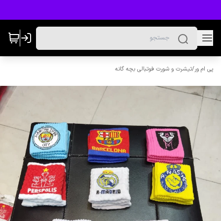
پی ام ور
/
تیشرت و شورت فوتبالی بچه گانه