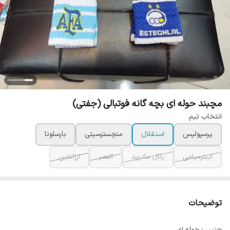
مچبند حوله ای بچه گانه فوتبالی (جفتی)
انتخاب تیم
پرسپولیس
استقلال
منچسترسیتی
بارسلونا
اینترمیامی
رئال مادرید
النصر
ارژانتین
توضیحات
جنس : حوله ای